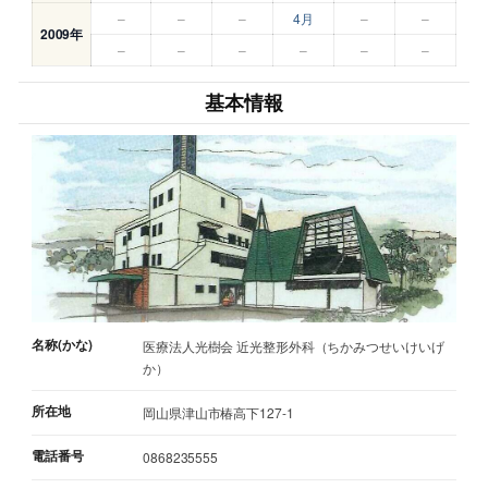
–
–
–
4月
–
–
2009年
–
–
–
–
–
–
基本情報
名称(かな)
医療法人光樹会 近光整形外科（ちかみつせいけいげ
か）
所在地
岡山県津山市椿高下127-1
電話番号
0868235555