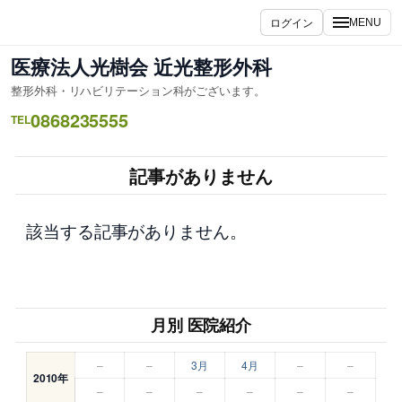
内
ログイン
MENU
容
を
医療法人光樹会 近光整形外科
ス
整形外科・リハビリテーション科がございます。
キ
0868235555
ッ
TEL
プ
記事がありません
該当する記事がありません。
月別 医院紹介
–
–
3月
4月
–
–
2010年
–
–
–
–
–
–