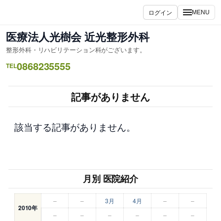
内
ログイン
MENU
容
を
医療法人光樹会 近光整形外科
ス
整形外科・リハビリテーション科がございます。
キ
0868235555
ッ
TEL
プ
記事がありません
該当する記事がありません。
月別 医院紹介
–
–
3月
4月
–
–
2010年
–
–
–
–
–
–