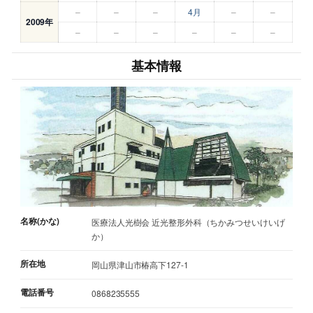
–
–
–
4月
–
–
2009年
–
–
–
–
–
–
基本情報
名称(かな)
医療法人光樹会 近光整形外科（ちかみつせいけいげ
か）
所在地
岡山県津山市椿高下127-1
電話番号
0868235555