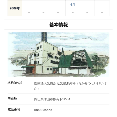
–
–
–
4月
–
–
2009年
–
–
–
–
–
–
基本情報
名称(かな)
医療法人光樹会 近光整形外科（ちかみつせいけいげ
か）
所在地
岡山県津山市椿高下127-1
電話番号
0868235555