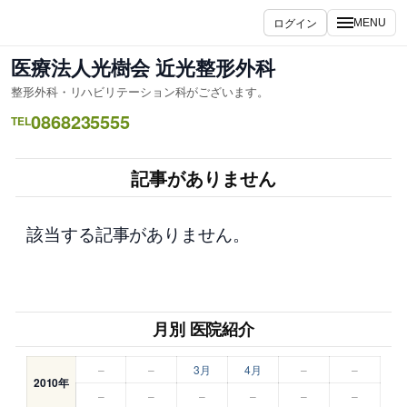
内
ログイン
MENU
容
を
医療法人光樹会 近光整形外科
ス
整形外科・リハビリテーション科がございます。
キ
0868235555
ッ
TEL
プ
記事がありません
該当する記事がありません。
月別 医院紹介
–
–
3月
4月
–
–
2010年
–
–
–
–
–
–