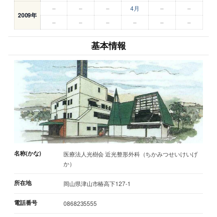
–
–
–
4月
–
–
2009年
–
–
–
–
–
–
基本情報
名称(かな)
医療法人光樹会 近光整形外科（ちかみつせいけいげ
か）
所在地
岡山県津山市椿高下127-1
電話番号
0868235555