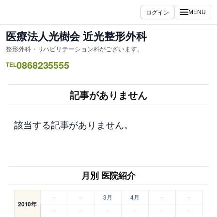
内
ログイン
MENU
容
を
医療法人光樹会 近光整形外科
ス
整形外科・リハビリテーション科がございます。
キ
0868235555
ッ
TEL
プ
記事がありません
該当する記事がありません。
月別 医院紹介
–
–
3月
4月
–
–
2010年
–
–
–
–
–
–