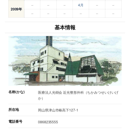
–
–
–
4月
–
–
2009年
–
–
–
–
–
–
基本情報
名称(かな)
医療法人光樹会 近光整形外科（ちかみつせいけいげ
か）
所在地
岡山県津山市椿高下127-1
電話番号
0868235555