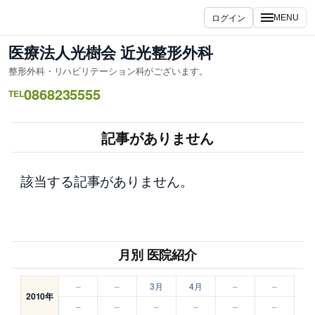
内
ログイン
MENU
容
を
医療法人光樹会 近光整形外科
ス
整形外科・リハビリテーション科がございます。
キ
0868235555
ッ
TEL
プ
記事がありません
該当する記事がありません。
月別 医院紹介
–
–
3月
4月
–
–
2010年
–
–
–
–
–
–