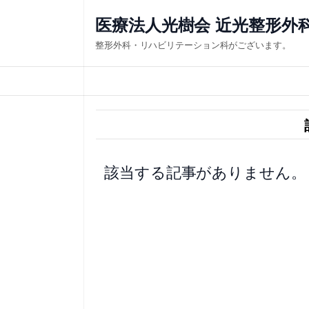
内
医療法人光樹会 近光整形外
容
整形外科・リハビリテーション科がございます。
を
ス
キ
ッ
プ
該当する記事がありません。