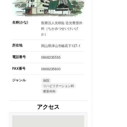
名称(かな)
医療法人光樹会 近光整形外
科（ちかみつせいけいげ
か）
所在地
岡山県津山市椿高下127-1
電話番号
0868235555
FAX番号
0868235600
ジャンル
病院
リハビリテーション科
整形外科
アクセス