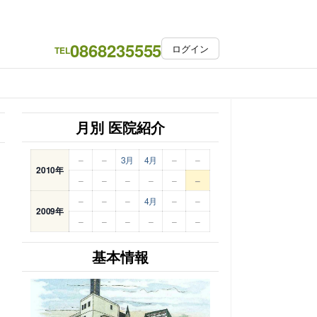
0868235555
ログイン
TEL
月別 医院紹介
–
–
3月
4月
–
–
2010年
–
–
–
–
–
–
–
–
–
4月
–
–
2009年
–
–
–
–
–
–
基本情報