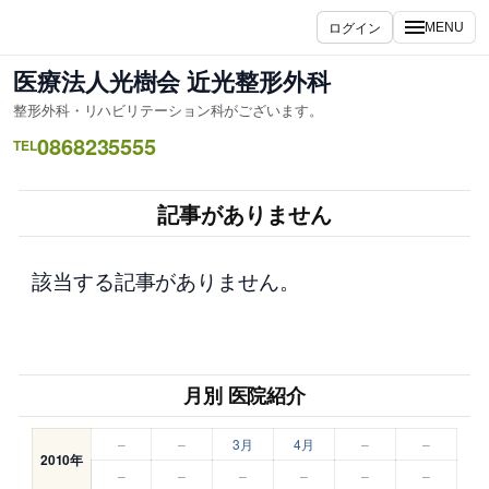
内
ログイン
MENU
容
を
医療法人光樹会 近光整形外科
ス
整形外科・リハビリテーション科がございます。
キ
0868235555
ッ
TEL
プ
記事がありません
該当する記事がありません。
月別 医院紹介
–
–
3月
4月
–
–
2010年
–
–
–
–
–
–