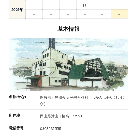
–
–
–
4月
–
–
2009年
–
–
–
–
–
–
基本情報
名称(かな)
医療法人光樹会 近光整形外科（ちかみつせいけいげ
か）
所在地
岡山県津山市椿高下127-1
電話番号
0868235555