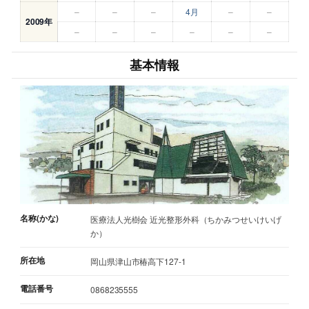
–
–
–
4月
–
–
2009年
–
–
–
–
–
–
基本情報
名称(かな)
医療法人光樹会 近光整形外科（ちかみつせいけいげ
か）
所在地
岡山県津山市椿高下127-1
電話番号
0868235555