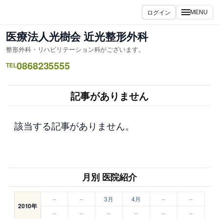
内
ログイン
MENU
容
を
医療法人光樹会 近光整形外科
ス
整形外科・リハビリテーション科がございます。
キ
0868235555
ッ
TEL
プ
記事がありません
該当する記事がありません。
月別 医院紹介
–
–
3月
4月
–
–
2010年
–
–
–
–
–
–