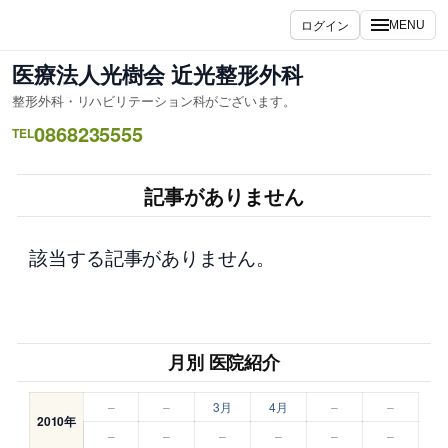
内
ログイン
MENU
容
を
医療法人光樹会 近光整形外科
ス
整形外科・リハビリテーション科がございます。
キ
0868235555
ッ
TEL
プ
記事がありません
該当する記事がありません。
月別 医院紹介
–
–
3月
4月
–
–
2010年
–
–
–
–
–
–