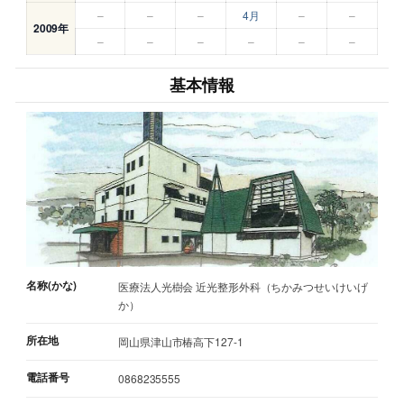
–
–
–
4月
–
–
2009年
–
–
–
–
–
–
基本情報
名称(かな)
医療法人光樹会 近光整形外科（ちかみつせいけいげ
か）
所在地
岡山県津山市椿高下127-1
電話番号
0868235555