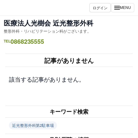
内
ログイン
MENU
容
を
医療法人光樹会 近光整形外科
ス
整形外科・リハビリテーション科がございます。
キ
0868235555
ッ
TEL
プ
記事がありません
該当する記事がありません。
キーワード検索
近光整形外科第2駐車場