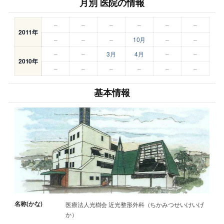
月別 医院の情報
–
–
–
–
–
–
2011年
–
–
–
10月
–
–
–
–
3月
4月
–
–
2010年
–
–
–
–
–
–
基本情報
名称(かな)
医療法人光樹会 近光整形外科（ちかみつせいけいげ
か）