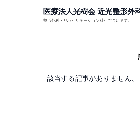
内
医療法人光樹会 近光整形外
容
整形外科・リハビリテーション科がございます。
を
ス
キ
ッ
プ
該当する記事がありません。