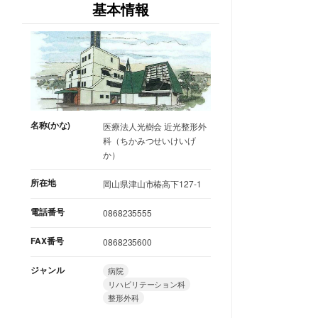
基本情報
名称(かな)
医療法人光樹会 近光整形外
科（ちかみつせいけいげ
か）
所在地
岡山県津山市椿高下127-1
電話番号
0868235555
FAX番号
0868235600
ジャンル
病院
リハビリテーション科
整形外科