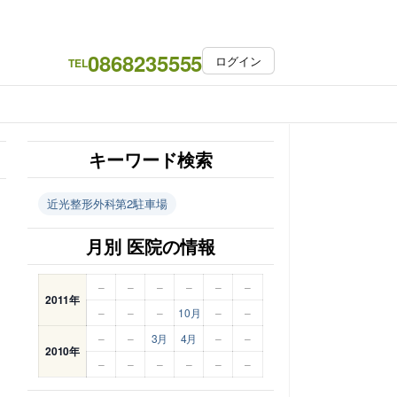
0868235555
ログイン
TEL
キーワード検索
近光整形外科第2駐車場
月別 医院の情報
–
–
–
–
–
–
2011年
–
–
–
10月
–
–
–
–
3月
4月
–
–
2010年
–
–
–
–
–
–