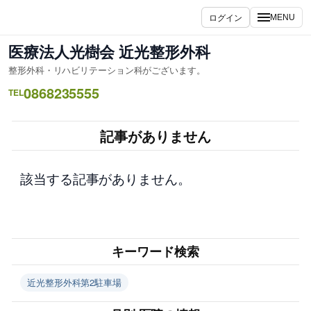
内
ログイン
MENU
容
を
医療法人光樹会 近光整形外科
ス
整形外科・リハビリテーション科がございます。
キ
0868235555
ッ
TEL
プ
記事がありません
該当する記事がありません。
キーワード検索
近光整形外科第2駐車場