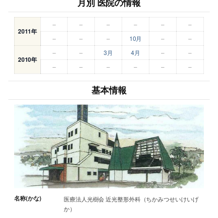
月別 医院の情報
–
–
–
–
–
–
2011年
–
–
–
10月
–
–
–
–
3月
4月
–
–
2010年
–
–
–
–
–
–
基本情報
名称(かな)
医療法人光樹会 近光整形外科（ちかみつせいけいげ
か）