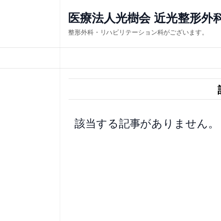
内
医療法人光樹会 近光整形外
容
整形外科・リハビリテーション科がございます。
を
ス
キ
ッ
プ
該当する記事がありません。