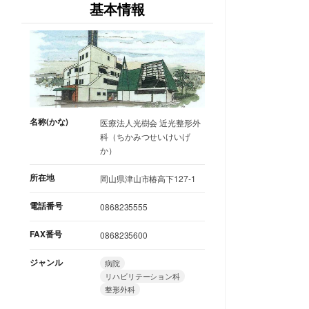
基本情報
名称(かな)
医療法人光樹会 近光整形外
科（ちかみつせいけいげ
か）
所在地
岡山県津山市椿高下127-1
電話番号
0868235555
FAX番号
0868235600
ジャンル
病院
リハビリテーション科
整形外科