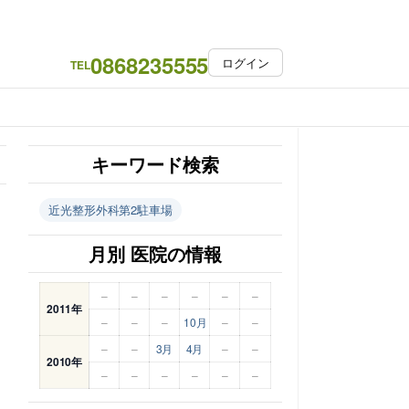
0868235555
ログイン
TEL
キーワード検索
近光整形外科第2駐車場
月別 医院の情報
–
–
–
–
–
–
2011年
–
–
–
10月
–
–
–
–
3月
4月
–
–
2010年
–
–
–
–
–
–