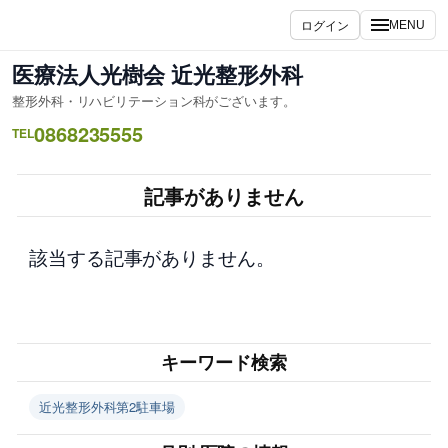
内
ログイン
MENU
容
を
医療法人光樹会 近光整形外科
ス
整形外科・リハビリテーション科がございます。
キ
0868235555
ッ
TEL
プ
記事がありません
該当する記事がありません。
キーワード検索
近光整形外科第2駐車場