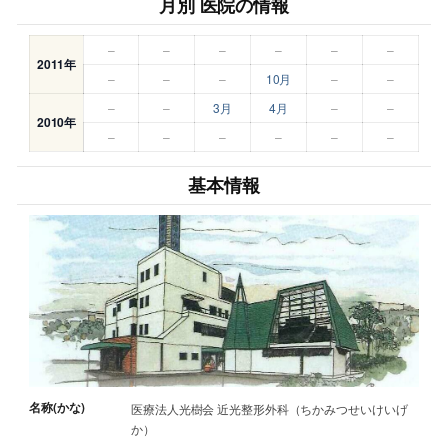
月別 医院の情報
–
–
–
–
–
–
2011年
–
–
–
10月
–
–
–
–
3月
4月
–
–
2010年
–
–
–
–
–
–
基本情報
名称(かな)
医療法人光樹会 近光整形外科（ちかみつせいけいげ
か）