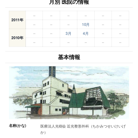
月別 医院の情報
–
–
–
–
–
–
2011年
–
–
–
10月
–
–
–
–
3月
4月
–
–
2010年
–
–
–
–
–
–
基本情報
名称(かな)
医療法人光樹会 近光整形外科（ちかみつせいけいげ
か）