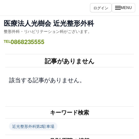
内
ログイン
MENU
容
を
医療法人光樹会 近光整形外科
ス
整形外科・リハビリテーション科がございます。
キ
0868235555
ッ
TEL
プ
記事がありません
該当する記事がありません。
キーワード検索
近光整形外科第2駐車場