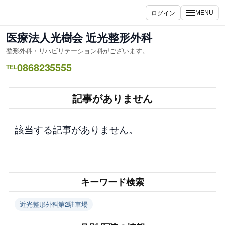
内
ログイン
MENU
容
を
医療法人光樹会 近光整形外科
ス
整形外科・リハビリテーション科がございます。
キ
0868235555
ッ
TEL
プ
記事がありません
該当する記事がありません。
キーワード検索
近光整形外科第2駐車場