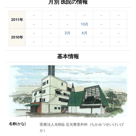
月別 医院の情報
–
–
–
–
–
–
2011年
–
–
–
10月
–
–
–
–
3月
4月
–
–
2010年
–
–
–
–
–
–
基本情報
名称(かな)
医療法人光樹会 近光整形外科（ちかみつせいけいげ
か）