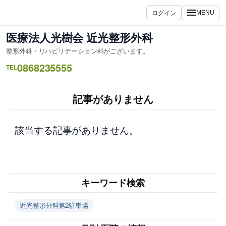
内
ログイン
MENU
容
を
医療法人光樹会 近光整形外科
ス
整形外科・リハビリテーション科がございます。
キ
0868235555
ッ
TEL
プ
記事がありません
該当する記事がありません。
キーワード検索
近光整形外科第2駐車場