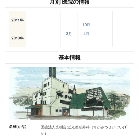
月別 医院の情報
–
–
–
–
–
–
2011年
–
–
–
10月
–
–
–
–
3月
4月
–
–
2010年
–
–
–
–
–
–
基本情報
名称(かな)
医療法人光樹会 近光整形外科（ちかみつせいけいげ
か）