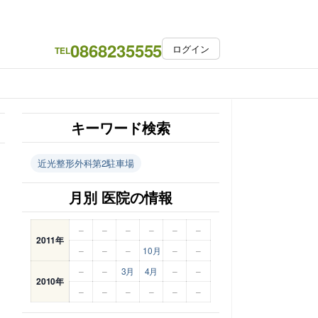
0868235555
ログイン
TEL
キーワード検索
近光整形外科第2駐車場
月別 医院の情報
–
–
–
–
–
–
2011年
–
–
–
10月
–
–
–
–
3月
4月
–
–
2010年
–
–
–
–
–
–