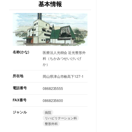
基本情報
名称(かな)
医療法人光樹会 近光整形外
科（ちかみつせいけいげ
か）
所在地
岡山県津山市椿高下127-1
電話番号
0868235555
FAX番号
0868235600
ジャンル
病院
リハビリテーション科
整形外科