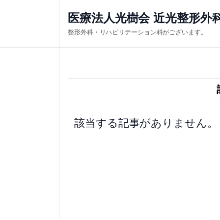
内
医療法人光樹会 近光整形外
容
整形外科・リハビリテーション科がございます。
を
ス
キ
ッ
プ
該当する記事がありません。