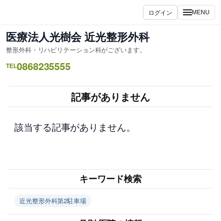
内
ログイン
MENU
容
を
医療法人光樹会 近光整形外科
ス
整形外科・リハビリテーション科がございます。
キ
0868235555
ッ
TEL
プ
記事がありません
該当する記事がありません。
キーワード検索
近光整形外科第2駐車場