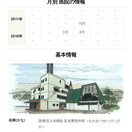
月別 医院の情報
–
–
–
–
–
–
2011年
–
–
–
10月
–
–
–
–
3月
4月
–
–
2010年
–
–
–
–
–
–
基本情報
名称(かな)
医療法人光樹会 近光整形外科（ちかみつせいけいげ
か）