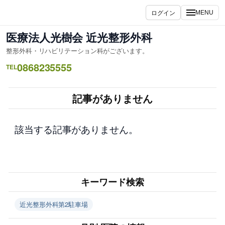
内
ログイン
MENU
容
を
医療法人光樹会 近光整形外科
ス
整形外科・リハビリテーション科がございます。
キ
0868235555
ッ
TEL
プ
記事がありません
該当する記事がありません。
キーワード検索
近光整形外科第2駐車場