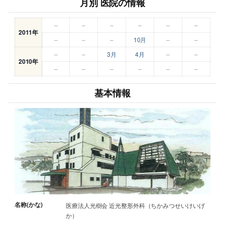
月別 医院の情報
–
–
–
–
–
–
2011年
–
–
–
10月
–
–
–
–
3月
4月
–
–
2010年
–
–
–
–
–
–
基本情報
名称(かな)
医療法人光樹会 近光整形外科（ちかみつせいけいげ
か）